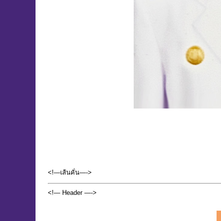
<!—เส้นคั่น—->
<!— Header —->