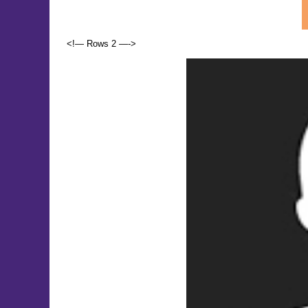
<!— Rows 2 —->